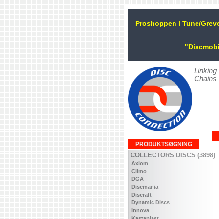
Proshoppen i Tune/Grev
"Discmobi
Linking
Chains
PRODUKTSØGNING
COLLECTORS DISCS (3898)
Axiom
Climo
DGA
Discmania
Discraft
Dynamic Discs
Innova
Kastaplast