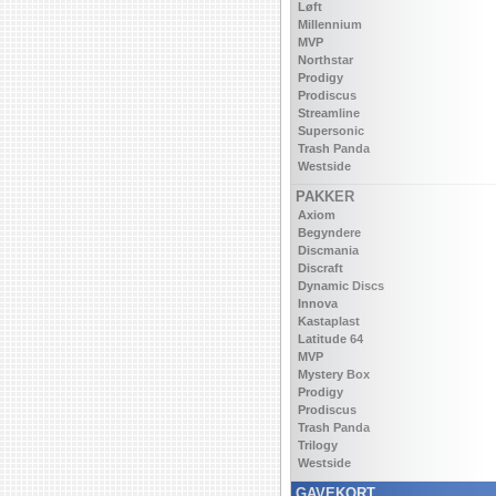
Løft
Millennium
MVP
Northstar
Prodigy
Prodiscus
Streamline
Supersonic
Trash Panda
Westside
PAKKER
Axiom
Begyndere
Discmania
Discraft
Dynamic Discs
Innova
Kastaplast
Latitude 64
MVP
Mystery Box
Prodigy
Prodiscus
Trash Panda
Trilogy
Westside
GAVEKORT