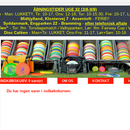
ÅBNINGSTIDER UGE 32 (3/8-9/8)
e
- Man: LUKKET!!, Tir: 10-17, Ons: 12-18, Tor: 10-15:30, Fre: 10-17,
Midtjylland, Klostervej 7 - Assentoft
- FERIE!!
Syddanmark, Engparken 22 - Bramming
-
efter telefonisk aftale
len"
- Tor: Ifm. Torsdagsmatch i Valbyparken, Lør: Ifm. Fairway Cup i 
Disc Caféen
- Man+Tir: LUKKET; Ons-Fre: 11-17, Lør+Søn: 10-16
INDKØBSKURV: 0 vare(r)
OM OS
KONTAKT
Du har ingen varer i indkøbskurven.