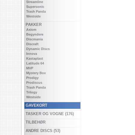
Streamline
Supersonic
Trash Panda
Westside
PAKKER
Axiom
Begyndere
Discmania
Discraft
Dynamic Discs
Innova
Kastaplast
Latitude 64
MVP
Mystery Box
Prodigy
Prodiscus
Trash Panda
Trilogy
Westside
GAVEKORT
TASKER OG VOGNE (176)
TILBEHØR
ANDRE DISCS (53)