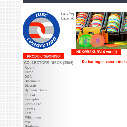
Linking
Chains
INDKØBSKURV: 0 vare(r)
PRODUKTSØGNING
Du har ingen varer i ind
COLLECTORS DISCS (3904)
Axiom
Climo
DGA
Discmania
Discraft
Dynamic Discs
Innova
Kastaplast
Latitude 64
Legacy
Løft
Millennium
MVP
Northstar