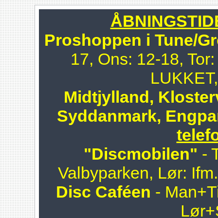
ÅBNINGSTIDER
Proshoppen i Tune/Gr
17, Ons: 12-18, Tor:
LUKKET, 
Midtjylland, Kloster
Syddanmark, Engpa
telef
"Discmobilen"
- 
Valbyparken, Lør: Ifm
Disc Caféen
- Man+Ti
Lør+