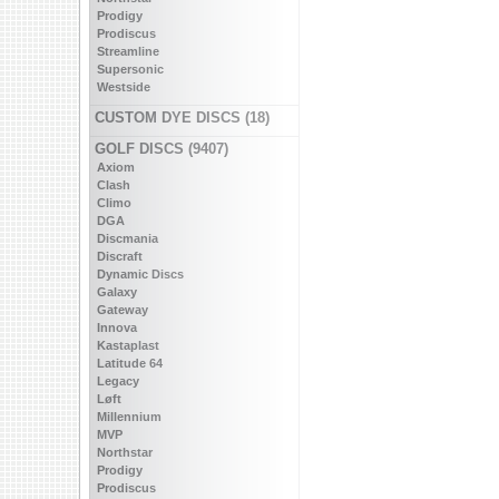
Prodigy
Prodiscus
Streamline
Supersonic
Westside
CUSTOM DYE DISCS (18)
GOLF DISCS (9407)
Axiom
Clash
Climo
DGA
Discmania
Discraft
Dynamic Discs
Galaxy
Gateway
Innova
Kastaplast
Latitude 64
Legacy
Løft
Millennium
MVP
Northstar
Prodigy
Prodiscus