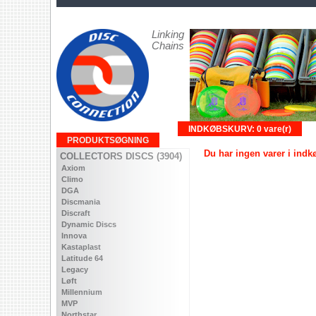
Linking
Chains
INDKØBSKURV: 0 vare(r)
PRODUKTSØGNING
Du har ingen varer i ind
COLLECTORS DISCS (3904)
Axiom
Climo
DGA
Discmania
Discraft
Dynamic Discs
Innova
Kastaplast
Latitude 64
Legacy
Løft
Millennium
MVP
Northstar