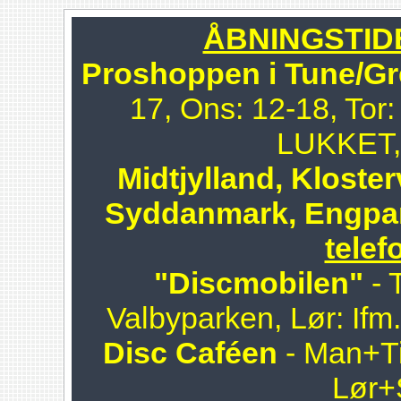
ÅBNINGSTIDER
Proshoppen i Tune/Gr
17, Ons: 12-18, Tor:
LUKKET, 
Midtjylland, Kloster
Syddanmark, Engpa
telef
"Discmobilen"
- 
Valbyparken, Lør: Ifm
Disc Caféen
- Man+Ti
Lør+