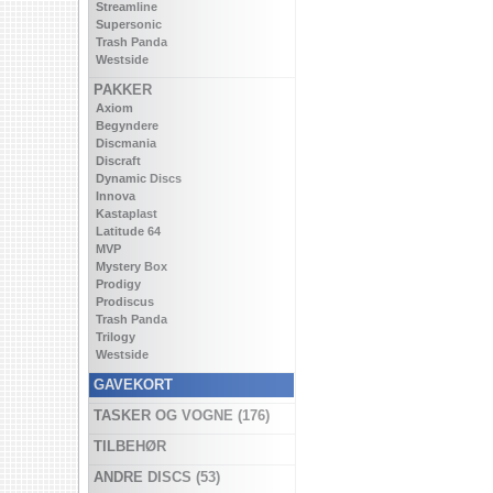
Streamline
Supersonic
Trash Panda
Westside
PAKKER
Axiom
Begyndere
Discmania
Discraft
Dynamic Discs
Innova
Kastaplast
Latitude 64
MVP
Mystery Box
Prodigy
Prodiscus
Trash Panda
Trilogy
Westside
GAVEKORT
TASKER OG VOGNE (176)
TILBEHØR
ANDRE DISCS (53)