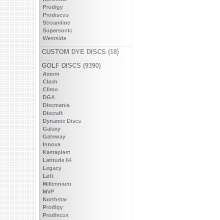
Prodigy
Prodiscus
Streamline
Supersonic
Westside
CUSTOM DYE DISCS (18)
GOLF DISCS (9390)
Axiom
Clash
Climo
DGA
Discmania
Discraft
Dynamic Discs
Galaxy
Gateway
Innova
Kastaplast
Latitude 64
Legacy
Løft
Millennium
MVP
Northstar
Prodigy
Prodiscus