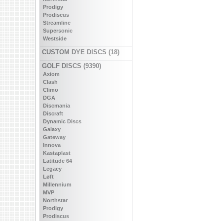
Prodigy
Prodiscus
Streamline
Supersonic
Westside
CUSTOM DYE DISCS (18)
GOLF DISCS (9390)
Axiom
Clash
Climo
DGA
Discmania
Discraft
Dynamic Discs
Galaxy
Gateway
Innova
Kastaplast
Latitude 64
Legacy
Løft
Millennium
MVP
Northstar
Prodigy
Prodiscus