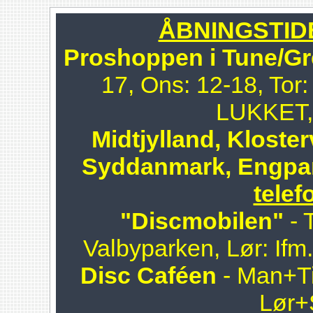
ÅBNINGSTIDER
Proshoppen i Tune/Gr
17, Ons: 12-18, Tor:
LUKKET, 
Midtjylland, Kloster
Syddanmark, Engpa
telef
"Discmobilen"
- 
Valbyparken, Lør: Ifm
Disc Caféen
- Man+Ti
Lør+