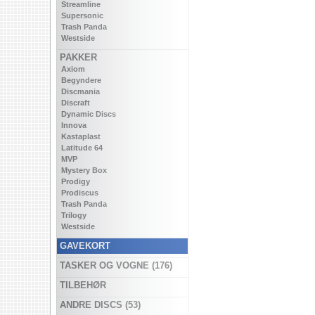
Streamline
Supersonic
Trash Panda
Westside
PAKKER
Axiom
Begyndere
Discmania
Discraft
Dynamic Discs
Innova
Kastaplast
Latitude 64
MVP
Mystery Box
Prodigy
Prodiscus
Trash Panda
Trilogy
Westside
GAVEKORT
TASKER OG VOGNE (176)
TILBEHØR
ANDRE DISCS (53)