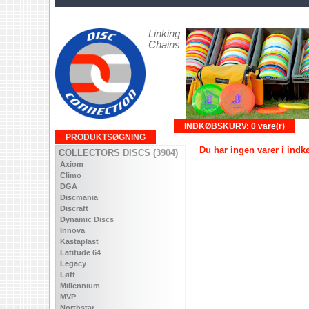
Linking
Chains
INDKØBSKURV: 0 vare(r)
PRODUKTSØGNING
Du har ingen varer i ind
COLLECTORS DISCS (3904)
Axiom
Climo
DGA
Discmania
Discraft
Dynamic Discs
Innova
Kastaplast
Latitude 64
Legacy
Løft
Millennium
MVP
Northstar