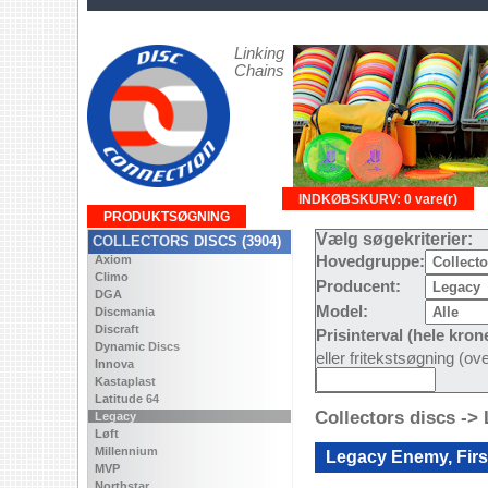
Linking
Chains
INDKØBSKURV: 0 vare(r)
PRODUKTSØGNING
Vælg søgekriterier:
COLLECTORS DISCS (3904)
Axiom
Hovedgruppe:
Climo
Producent:
DGA
Model:
Discmania
Discraft
Prisinterval (hele kron
Dynamic Discs
eller fritekstsøgning (o
Innova
Kastaplast
Latitude 64
Collectors discs ->
Legacy
Løft
Millennium
Legacy Enemy, Firs
MVP
Northstar