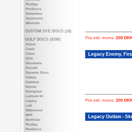
Prodigy
Prodiscus
Streamline
Supersonic
Westside
CUSTOM DYE DISCS (18)
Pris inkl. moms:
200 DK
GOLF DISCS (9390)
Axiom
Clash
Legacy Enemy, Firs
Climo
DGA
Discmania
Discraft
Dynamic Discs
Galaxy
Gateway
Innova
Kastaplast
Latitude 64
Pris inkl. moms:
200 DK
Legacy
Løft
Millennium
MVP
Legacy Outlaw - Sk
Northstar
Prodigy
Prodiscus