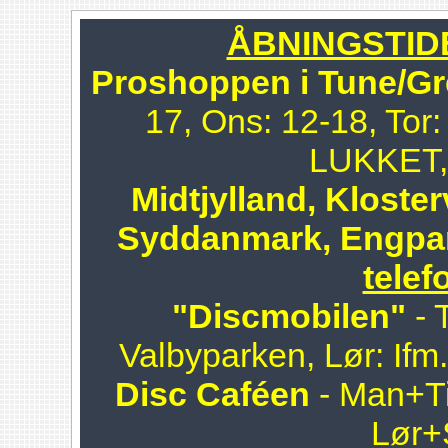
ÅBNINGSTIDER
Proshoppen i Tune/Gr
17, Ons: 12-18, Tor:
LUKKET, 
Midtjylland, Kloster
Syddanmark, Engpa
telef
"Discmobilen"
- 
Valbyparken, Lør: Ifm
Disc Caféen
- Man+Ti
Lør+