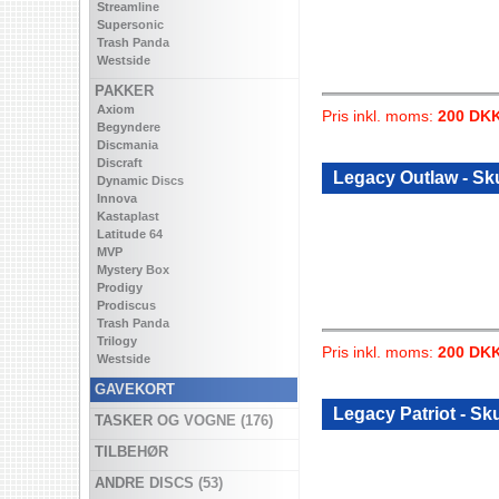
Streamline
Supersonic
Trash Panda
Westside
PAKKER
Axiom
Pris inkl. moms:
200 DK
Begyndere
Discmania
Discraft
Legacy Outlaw - Sk
Dynamic Discs
Innova
Kastaplast
Latitude 64
MVP
Mystery Box
Prodigy
Prodiscus
Trash Panda
Trilogy
Pris inkl. moms:
200 DK
Westside
GAVEKORT
Legacy Patriot - Sk
TASKER OG VOGNE (176)
TILBEHØR
ANDRE DISCS (53)