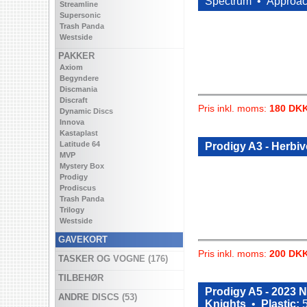
Spectrum •
Approa
Streamline
Supersonic
Trash Panda
Westside
PAKKER
Axiom
Begyndere
Discmania
Discraft
Pris inkl. moms:
180 DK
Dynamic Discs
Innova
Kastaplast
Latitude 64
Prodigy A3 - Herbi
MVP
Mystery Box
Prodigy
Prodiscus
Trash Panda
Trilogy
Westside
GAVEKORT
Pris inkl. moms:
200 DK
TASKER OG VOGNE (176)
TILBEHØR
Prodigy A5 - 2023
ANDRE DISCS (53)
Knights
•
Plastic:
5