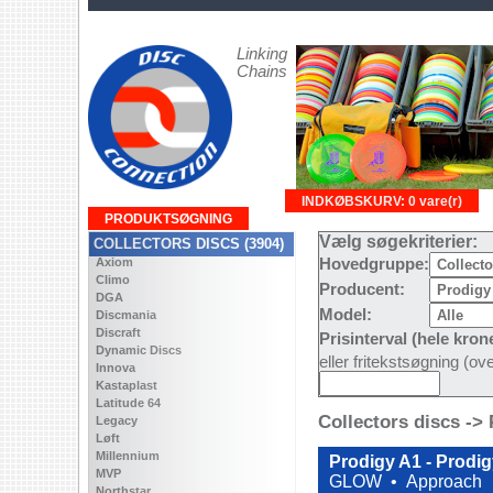
Linking
Chains
INDKØBSKURV: 0 vare(r)
PRODUKTSØGNING
Vælg søgekriterier:
COLLECTORS DISCS (3904)
Axiom
Hovedgruppe:
Climo
Producent:
DGA
Model:
Discmania
Discraft
Prisinterval (hele kron
Dynamic Discs
eller fritekstsøgning (o
Innova
Kastaplast
Latitude 64
Collectors discs ->
Legacy
Løft
Millennium
Prodigy A1 - Prodi
MVP
GLOW •
Approach
Northstar