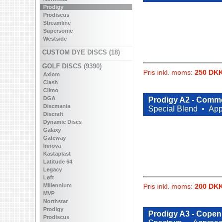
Prodigy
Prodiscus
Streamline
Supersonic
Westside
CUSTOM DYE DISCS (18)
GOLF DISCS (9390)
Pris inkl. moms:
250 DK
Axiom
Clash
Climo
DGA
Prodigy A2 - Comme
Discmania
Special Blend •
App
Discraft
Dynamic Discs
Galaxy
Gateway
Innova
Kastaplast
Latitude 64
Legacy
Løft
Millennium
Pris inkl. moms:
200 DK
MVP
Northstar
Prodigy
Prodigy A3 - Cope
Prodiscus