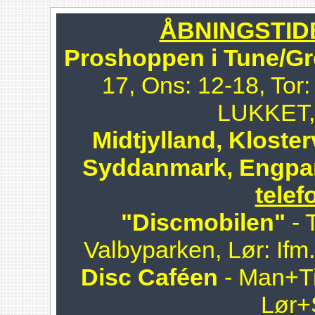
ÅBNINGSTIDER
Proshoppen i Tune/Gr
17, Ons: 12-18, Tor:
LUKKET, 
Midtjylland, Kloster
Syddanmark, Engpa
telef
"Discmobilen"
- 
Valbyparken, Lør: Ifm
Disc Caféen
- Man+Ti
Lør+