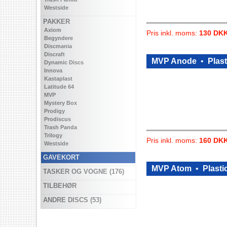
Westside
PAKKER
Axiom
Pris inkl. moms:
130 DK
Begyndere
Discmania
Discraft
MVP Anode
•
Plast
Dynamic Discs
Innova
Kastaplast
Latitude 64
MVP
Mystery Box
Prodigy
Prodiscus
Trash Panda
Trilogy
Pris inkl. moms:
160 DK
Westside
GAVEKORT
MVP Atom
•
Plasti
TASKER OG VOGNE (176)
TILBEHØR
ANDRE DISCS (53)