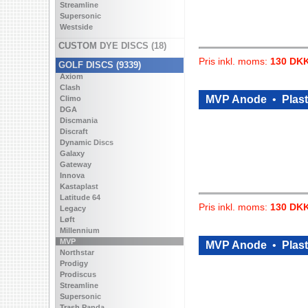
Streamline
Supersonic
Westside
CUSTOM DYE DISCS (18)
Pris inkl. moms:
130 DK
GOLF DISCS (9339)
Axiom
Clash
MVP Anode
•
Plast
Climo
DGA
Discmania
Discraft
Dynamic Discs
Galaxy
Gateway
Innova
Kastaplast
Latitude 64
Pris inkl. moms:
130 DK
Legacy
Løft
Millennium
MVP
MVP Anode
•
Plast
Northstar
Prodigy
Prodiscus
Streamline
Supersonic
Trash Panda