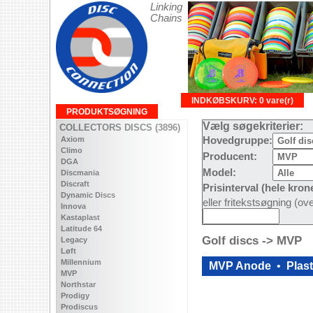
Linking
Chains
INDKØBSKURV: 0 vare(r)
PRODUKTSØGNING
Vælg søgekriterier:
COLLECTORS DISCS (3896)
Axiom
Hovedgruppe:
Climo
Producent:
DGA
Model:
Discmania
Discraft
Prisinterval (hele kron
Dynamic Discs
eller fritekstsøgning (o
Innova
Kastaplast
Latitude 64
Golf discs -> MVP
Legacy
Løft
Millennium
MVP Anode
•
Plast
MVP
Northstar
Prodigy
Prodiscus