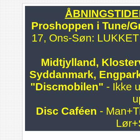
ÅBNINGSTIDER 
Proshoppen i Tune/G
17, Ons-Søn: LUKKET!!
Midtjylland, Kloster
Syddanmark, Engpark
"Discmobilen"
- Ikke 
u
Disc Caféen
- Man+Ti
Lør+