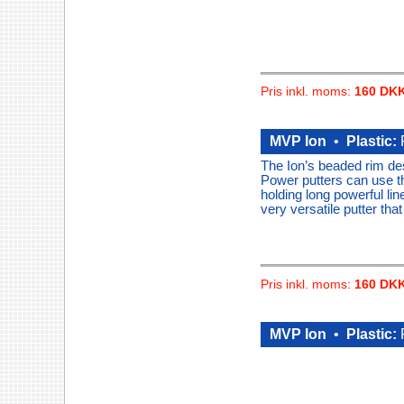
Pris inkl. moms:
160 DK
MVP Ion
•
Plastic:
The Ion’s beaded rim desi
Power putters can use th
holding long powerful lin
very versatile putter that
Pris inkl. moms:
160 DK
MVP Ion
•
Plastic: