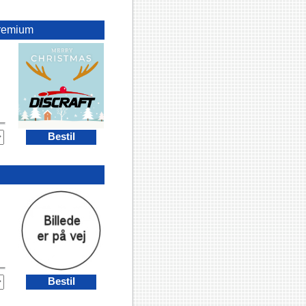
remium
Bestil
Bestil