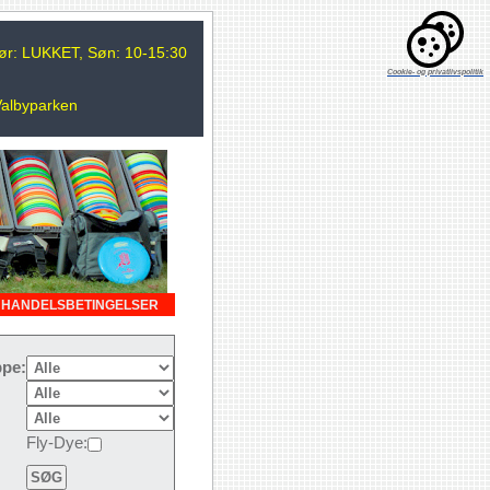
 Lør: LUKKET, Søn: 10-15:30
Cookie- og privatlivspolitik
Valbyparken
HANDELSBETINGELSER
pe:
Fly-Dye: