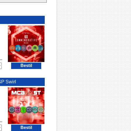
Bestil
P Swirl
Bestil