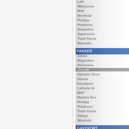
Løft
Millennium
MVP
Northstar
Prodigy
Prodiscus
Streamline
Supersonic
Trash Panda
Westside
PAKKER
Axiom
Begyndere
Discmania
Discraft
Dynamic Discs
Innova
Kastaplast
Latitude 64
MVP
Mystery Box
Prodigy
Prodiscus
Trash Panda
Trilogy
Westside
GAVEKORT