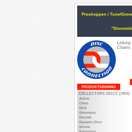
Proshoppen i Tune/Grev
"Discmobi
Linking
Chains
PRODUKTSØGNING
COLLECTORS DISCS (3904)
Axiom
Climo
DGA
Discmania
Discraft
Dynamic Discs
Innova
Kastaplast