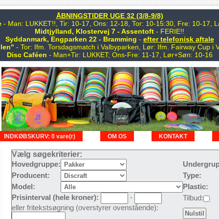
ÅBNINGSTIDER UGE 32 (3/8-9/8)
e
- Man: LUKKET!!, Tir: 10-17, Ons: 12-18, Tor: 10-15:30, Fre: 10-17,
Midtjylland, Klostervej 7 - Assentoft
- FERIE!!
Syddanmark, Engparken 22 - Bramming
-
efter telefonisk aftale
len"
- Tor: Ifm. Torsdagsmatch i Valbyparken, Lør: Ifm. Fairway Cup i 
Disc Caféen
- Man+Tir: LUKKET; Ons-Fre: 11-17, Lør+Søn: 10-16
INDKØBSKURV: 0 vare(r)
OM OS
KONTAKT
Vælg søgekriterier:
Hovedgruppe:
Undergrup
Producent:
Type:
Model:
Plastic:
Prisinterval (hele kroner):
-
Tilbud:
eller fritekstsøgning (overstyrer ovenstående):