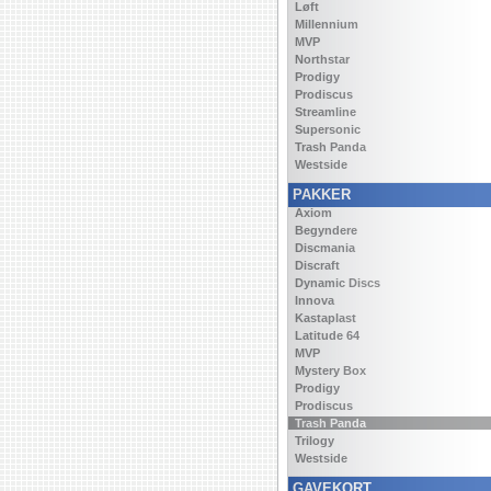
Løft
Millennium
MVP
Northstar
Prodigy
Prodiscus
Streamline
Supersonic
Trash Panda
Westside
PAKKER
Axiom
Begyndere
Discmania
Discraft
Dynamic Discs
Innova
Kastaplast
Latitude 64
MVP
Mystery Box
Prodigy
Prodiscus
Trash Panda
Trilogy
Westside
GAVEKORT