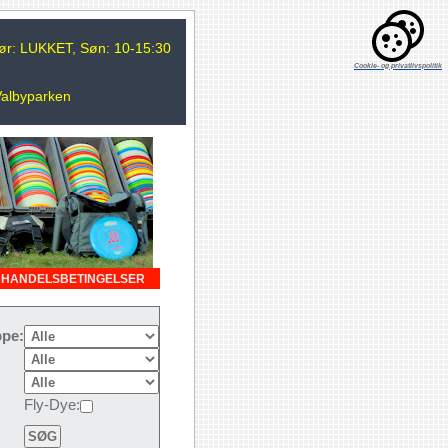
 Lør: LUKKET, Søn: 10-15:30
Cookie- og privatlivspolitik
Valbyparken
HANDELSBETINGELSER
pe:
Fly-Dye: