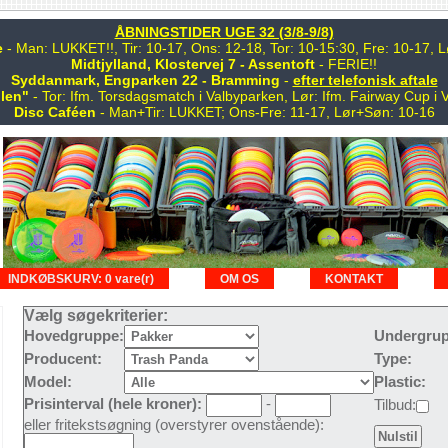
ÅBNINGSTIDER UGE 32 (3/8-9/8)
e
- Man: LUKKET!!, Tir: 10-17, Ons: 12-18, Tor: 10-15:30, Fre: 10-17,
Midtjylland, Klostervej 7 - Assentoft
- FERIE!!
Syddanmark, Engparken 22 - Bramming
-
efter telefonisk aftale
len"
- Tor: Ifm. Torsdagsmatch i Valbyparken, Lør: Ifm. Fairway Cup i 
Disc Caféen
- Man+Tir: LUKKET; Ons-Fre: 11-17, Lør+Søn: 10-16
INDKØBSKURV: 0 vare(r)
OM OS
KONTAKT
Vælg søgekriterier:
Hovedgruppe:
Undergrup
Producent:
Type:
Model:
Plastic:
Prisinterval (hele kroner):
-
Tilbud:
eller fritekstsøgning (overstyrer ovenstående):