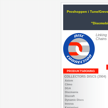
Proshoppen i Tune/Grev
"Discmobi
Linking
Chains
PRODUKTSØGNING
COLLECTORS DISCS (3904)
Axiom
Climo
DGA
Discmania
Discraft
Dynamic Discs
Innova
Kastaplast