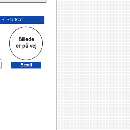
t •
Startsæt
Bestil