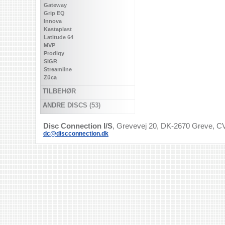
Gateway
Grip EQ
Innova
Kastaplast
Latitude 64
MVP
Prodigy
SIGR
Streamline
Züca
TILBEHØR
ANDRE DISCS (53)
Disc Connection I/S
, Grevevej 20, DK-2670 Greve, CV
dc@discconnection.dk