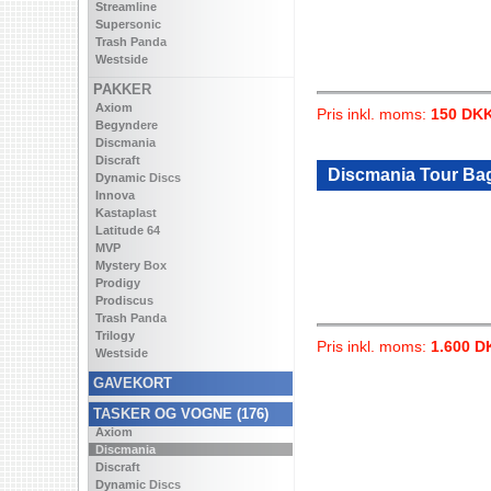
Streamline
Supersonic
Trash Panda
Westside
PAKKER
Axiom
Pris inkl. moms:
150 DK
Begyndere
Discmania
Discraft
Discmania Tour Ba
Dynamic Discs
Innova
Kastaplast
Latitude 64
MVP
Mystery Box
Prodigy
Prodiscus
Trash Panda
Trilogy
Pris inkl. moms:
1.600 D
Westside
GAVEKORT
TASKER OG VOGNE (176)
Axiom
Discmania
Discraft
Dynamic Discs