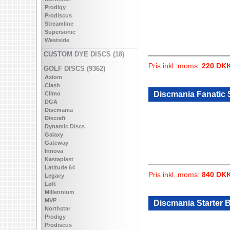
Prodigy
Prodiscus
Streamline
Supersonic
Westside
CUSTOM DYE DISCS (18)
Pris inkl. moms:
220 DK
GOLF DISCS (9362)
Axiom
Clash
Discmania Fanatic
Climo
DGA
Discmania
Discraft
Dynamic Discs
Galaxy
Gateway
Innova
Kastaplast
Latitude 64
Pris inkl. moms:
840 DK
Legacy
Løft
Millennium
MVP
Discmania Starter 
Northstar
Prodigy
Prodiscus