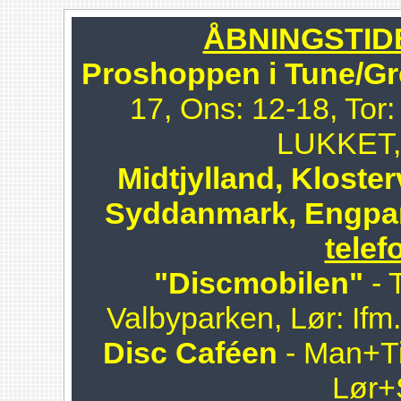
ÅBNINGSTIDER
Proshoppen i Tune/Gr
17, Ons: 12-18, Tor:
LUKKET, 
Midtjylland, Kloster
Syddanmark, Engpa
telef
"Discmobilen"
- 
Valbyparken, Lør: Ifm
Disc Caféen
- Man+Ti
Lør+