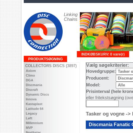
Linking
Chains
INDKØBSKURV: 0 vare(r)
PRODUKTSØGNING
Vælg søgekriterier:
COLLECTORS DISCS (3897)
Axiom
Hovedgruppe:
Climo
Producent:
DGA
Model:
Discmania
Discraft
Prisinterval (hele kron
Dynamic Discs
eller fritekstsøgning (o
Innova
Kastaplast
Latitude 64
Tasker og vogne ->
Legacy
Løft
Millennium
Discmania Fanatic
MVP
Northstar