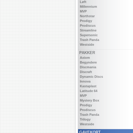
Løft
Millennium
MVP
Northstar
Prodigy
Prodiscus
Streamline
Supersonic
Trash Panda
Westside
PAKKER
Axiom
Begyndere
Discmania
Discraft
Dynamic Discs
Innova
Kastaplast
Latitude 64
MVP
Mystery Box
Prodigy
Prodiscus
Trash Panda
Trilogy
Westside
GAVEKORT