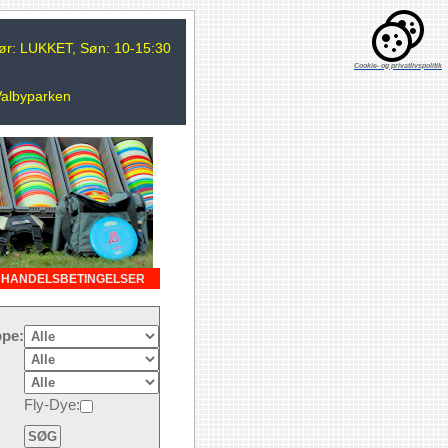
 Lør: LUKKET, Søn: 10-15:30
Cookie- og privatlivspolitik
Valbyparken
HANDELSBETINGELSER
pe:
Fly-Dye: