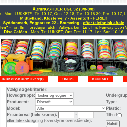
ÅBNINGSTIDER UGE 32 (3/8-9/8)
e
- Man: LUKKET!!, Tir: 10-17, Ons: 12-18, Tor: 10-15:30, Fre: 10-17,
Midtjylland, Klostervej 7 - Assentoft
- FERIE!!
Syddanmark, Engparken 22 - Bramming
-
efter telefonisk aftale
len"
- Tor: Ifm. Torsdagsmatch i Valbyparken, Lør: Ifm. Fairway Cup i 
Disc Caféen
- Man+Tir: LUKKET; Ons-Fre: 11-17, Lør+Søn: 10-16
INDKØBSKURV: 0 vare(r)
OM OS
KONTAKT
Vælg søgekriterier:
Hovedgruppe:
Undergrup
Producent:
Type:
Model:
Plastic:
Prisinterval (hele kroner):
-
Tilbud:
eller fritekstsøgning (overstyrer ovenstående):