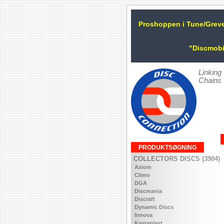
Proshoppen i Tune/Grev
"Discmobi
Linking
Chains
PRODUKTSØGNING
COLLECTORS DISCS (3904)
Axiom
Climo
DGA
Discmania
Discraft
Dynamic Discs
Innova
Kastaplast