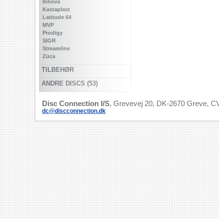
Innova
Kastaplast
Latitude 64
MVP
Prodigy
SIGR
Streamline
Züca
TILBEHØR
ANDRE DISCS (53)
Disc Connection I/S
, Grevevej 20, DK-2670 Greve, CV
dc@discconnection.dk