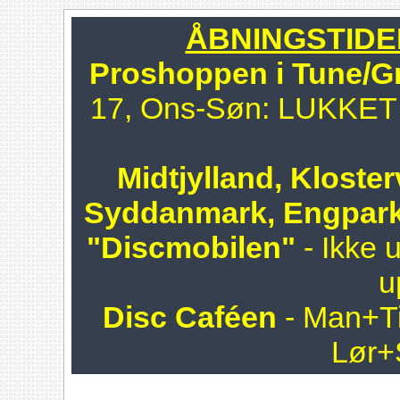
ÅBNINGSTIDER 
Proshoppen i Tune/G
17, Ons-Søn: LUKKET!!
Midtjylland, Kloster
Syddanmark, Engpark
"Discmobilen"
- Ikke 
u
Disc Caféen
- Man+Ti
Lør+