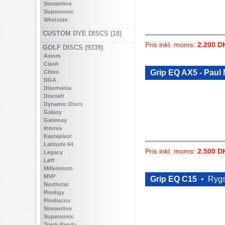
Streamline
Supersonic
Westside
CUSTOM DYE DISCS (18)
Pris inkl. moms:
2.200 D
GOLF DISCS (9339)
Axiom
Clash
Grip EQ AX5 - Paul
Climo
DGA
Discmania
Discraft
Dynamic Discs
Galaxy
Gateway
Innova
Kastaplast
Latitude 64
Pris inkl. moms:
2.500 D
Legacy
Løft
Millennium
MVP
Grip EQ C15
•
Ryg
Northstar
Prodigy
Prodiscus
Streamline
Supersonic
Trash Panda