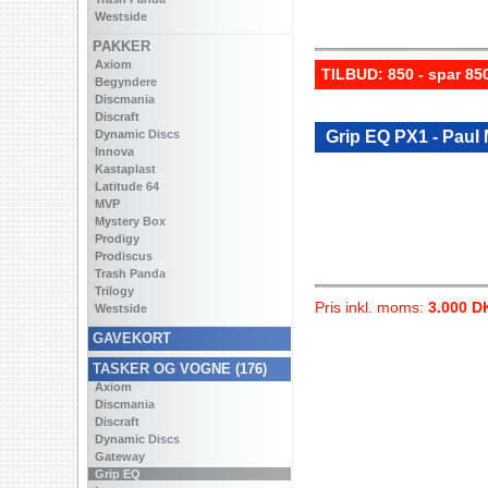
Westside
PAKKER
Axiom
TILBUD: 850 - spar 8
Begyndere
Discmania
Discraft
Grip EQ PX1 - Paul
Dynamic Discs
Innova
Kastaplast
Latitude 64
MVP
Mystery Box
Prodigy
Prodiscus
Trash Panda
Trilogy
Pris inkl. moms:
3.000 D
Westside
GAVEKORT
TASKER OG VOGNE (176)
Axiom
Discmania
Discraft
Dynamic Discs
Gateway
Grip EQ