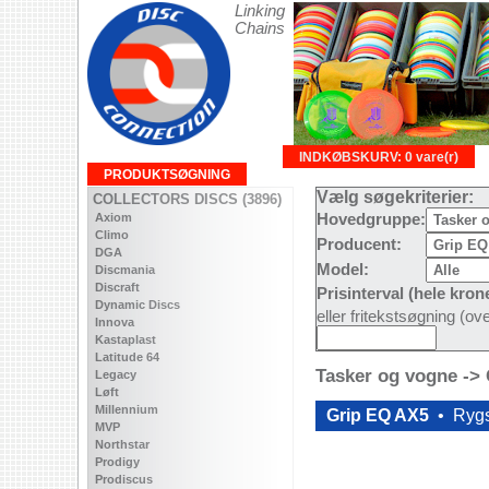
Linking
Chains
INDKØBSKURV: 0 vare(r)
PRODUKTSØGNING
Vælg søgekriterier:
COLLECTORS DISCS (3896)
Axiom
Hovedgruppe:
Climo
Producent:
DGA
Model:
Discmania
Discraft
Prisinterval (hele kron
Dynamic Discs
eller fritekstsøgning (o
Innova
Kastaplast
Latitude 64
Tasker og vogne ->
Legacy
Løft
Millennium
Grip EQ AX5
•
Ryg
MVP
Northstar
Prodigy
Prodiscus